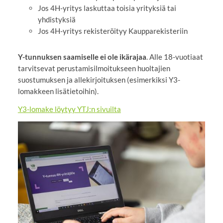
Jos 4H-yritys laskuttaa toisia yrityksiä tai
yhdistyksiä
Jos 4H-yritys rekisteröityy Kaupparekisteriin
Y-tunnuksen saamiselle ei ole ikärajaa
. Alle 18-vuotiaat
tarvitsevat perustamisilmoitukseen huoltajien
suostumuksen ja allekirjoituksen (esimerkiksi Y3-
lomakkeen lisätietoihin).
Y3-lomake löytyy YTJ:n sivuilta