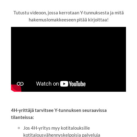
Tutustu videoon, jossa kerrotaan Y-tunnuksesta ja mitä
hakemuslomakkeeseen pitää kirjoittaa!
YouTube-videon näyttäminen ei onnistunut.
Tarkista selaimen yksityisyysasetukset.
4H-yrittäjä tarvitsee Y-tunnuksen seuraavissa
tilanteissa:
Jos 4H-yritys myy kotitalouksille
kotitalousvähennyskelpoisia palveluja