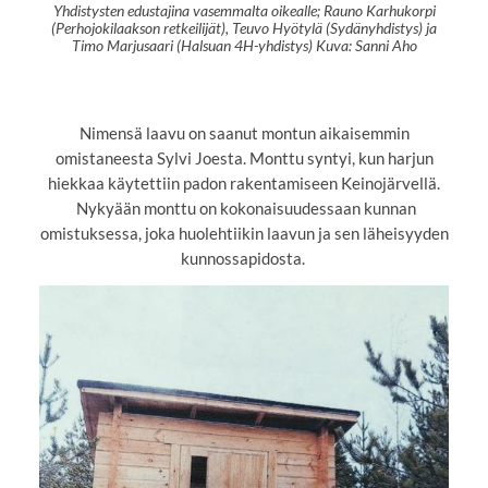
Yhdistysten edustajina vasemmalta oikealle; Rauno Karhukorpi
(Perhojokilaakson retkeilijät), Teuvo Hyötylä (Sydänyhdistys) ja
Timo Marjusaari (Halsuan 4H-yhdistys) Kuva: Sanni Aho
Nimensä laavu on saanut montun aikaisemmin
omistaneesta Sylvi Joesta. Monttu syntyi, kun harjun
hiekkaa käytettiin padon rakentamiseen Keinojärvellä.
Nykyään monttu on kokonaisuudessaan kunnan
omistuksessa, joka huolehtiikin laavun ja sen läheisyyden
kunnossapidosta.