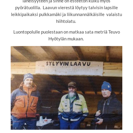
läheisyyteen ja sinne on esteetön kulku myös
pyörätuolilla. Laavun vierestä löytyy talvisin lapsille
leikkipaikaksi pulkkamäki ja liikunnannälkäisille valaistu
hiihtolatu.
Luontopolulle puolestaan on matkaa sata metriä Teuvo
Hyötylän mukaan.