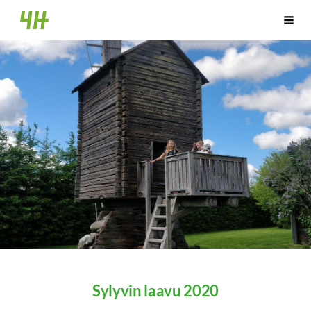
Siirry
Halsuan 4H
Haku
sivun
sisältöön
Sylyvin laavu 2020