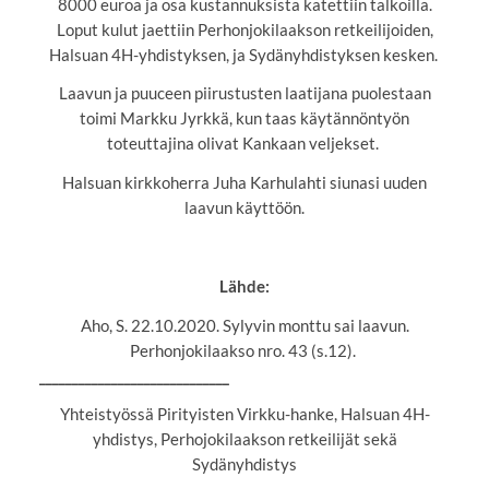
8000 euroa ja osa kustannuksista katettiin talkoilla.
Loput kulut jaettiin Perhonjokilaakson retkeilijoiden,
Halsuan 4H-yhdistyksen, ja Sydänyhdistyksen kesken.
Laavun ja puuceen piirustusten laatijana puolestaan
toimi Markku Jyrkkä, kun taas käytännöntyön
toteuttajina olivat Kankaan veljekset.
Halsuan kirkkoherra Juha Karhulahti siunasi uuden
laavun käyttöön.
Lähde:
Aho, S. 22.10.2020. Sylyvin monttu sai laavun.
Perhonjokilaakso nro. 43 (s.12).
_____________________________
Yhteistyössä Pirityisten Virkku-hanke, Halsuan 4H-
yhdistys, Perhojokilaakson retkeilijät sekä
Sydänyhdistys